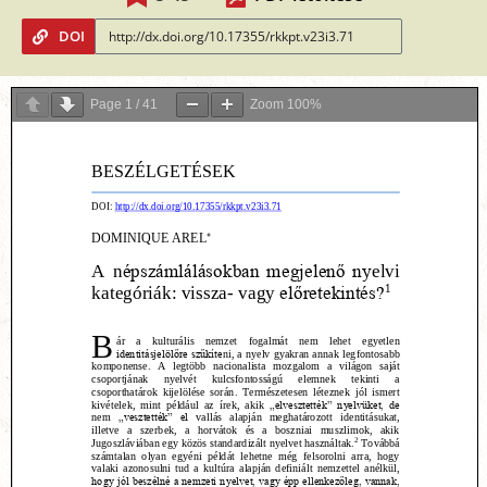
DOI
Page
1
/
41
Zoom
100%