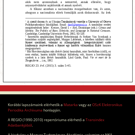
Korábbi lapszámaink elérhetők a
Matarka
vagy az
OSzK Elektronikus
Periodika Archívuma
honlapján.
A REGIO (1990-2010) repertóriuma elérhető a
Transindex
Adatbankjából
.
A kiadvány a Magyar Tudományos Akadémia, valamint az NKA