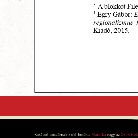
Korábbi lapszámaink elérhetők a
Matarka
vagy az
OSzK Elek