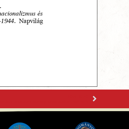
KÖVETKEZŐ
mzetközi társadalomtudományi folyóiratokban (2008–2018)