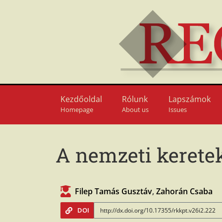
Kezdőoldal
Rólunk
Lapszámok
Homepage
About us
Issues
A nemzeti keretek
Filep Tamás Gusztáv
,
Zahorán Csaba
DOI