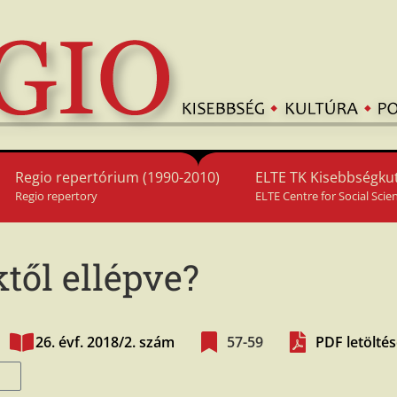
Regio repertórium (1990-2010)
ELTE TK Kisebbségkut
Regio repertory
ELTE Centre for Social Scie
től ellépve?
26. évf. 2018/2. szám
57-59
PDF letölté