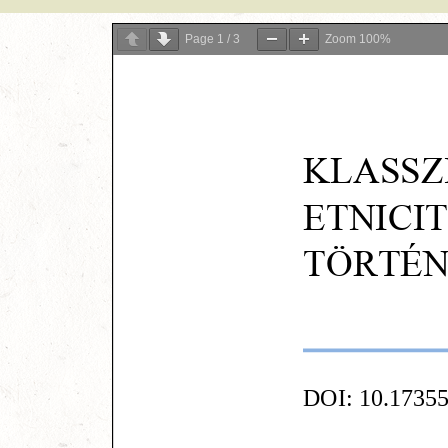
Page
1
/
3
Zoom
100%