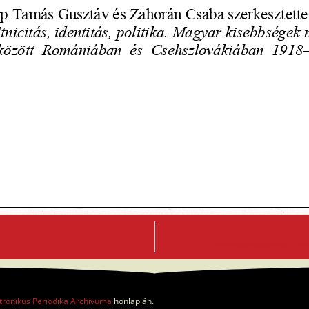
A romániai magyarokról a ne
tronikus Periodika Archívuma
honlapján.