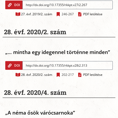
DOI
27. évf. 2019/2. szám
246-267
PDF letöltése
28. évf. 2020/2. szám
„… mintha egy idegennel történne minden”
DOI
28. évf. 2020/2. szám
202-217
PDF letöltése
28. évf. 2020/4. szám
„A néma ősök várócsarnoka”