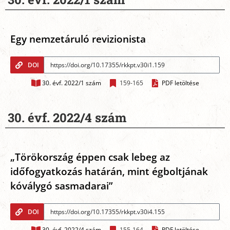
Egy nemzetáruló revizionista
DOI
30. évf. 2022/1 szám
159-165
PDF letöltése
30. évf. 2022/4 szám
„Törökország éppen csak lebeg az
időfogyatkozás határán, mint égboltjának
kóválygó sasmadarai”
DOI
30. évf. 2022/4 szám
155-164
PDF letöltése