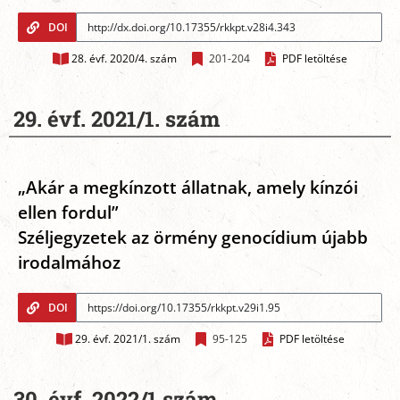
DOI
28. évf. 2020/4. szám
201-204
PDF letöltése
29. évf. 2021/1. szám
„Akár a megkínzott állatnak, amely kínzói
ellen fordul”
Széljegyzetek az örmény genocídium újabb
irodalmához
DOI
29. évf. 2021/1. szám
95-125
PDF letöltése
30. évf. 2022/1 szám