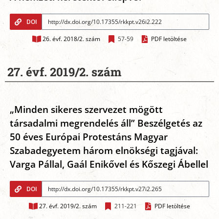
DOI
26. évf. 2018/2. szám
57-59
PDF letöltése
27. évf. 2019/2. szám
„Minden sikeres szervezet mögött
társadalmi megrendelés áll” Beszélgetés az
50 éves Európai Protestáns Magyar
Szabadegyetem három elnökségi tagjával:
Varga Pállal, Gaál Enikővel és Kőszegi Ábellel
DOI
27. évf. 2019/2. szám
211-221
PDF letöltése