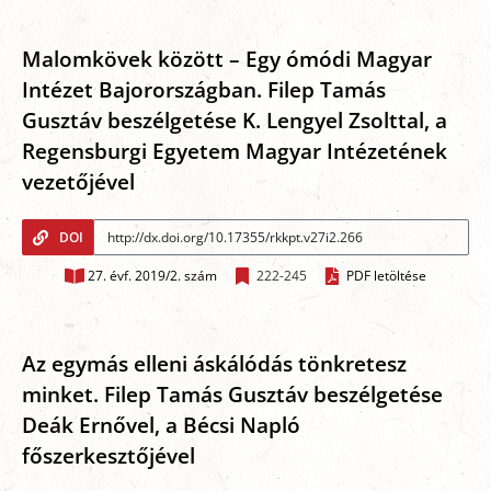
Malomkövek között – Egy ómódi Magyar
Intézet Bajorországban. Filep Tamás
Gusztáv beszélgetése K. Lengyel Zsolttal, a
Regensburgi Egyetem Magyar Intézetének
vezetőjével
DOI
27. évf. 2019/2. szám
222-245
PDF letöltése
Az egymás elleni áskálódás tönkretesz
minket. Filep Tamás Gusztáv beszélgetése
Deák Ernővel, a Bécsi Napló
főszerkesztőjével