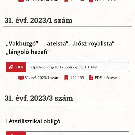
31. évf. 2023/1 szám
„Vakbuzgó” – „ateista”, „bősz royalista” –
„lángoló hazafi”
DOI
31. évf. 2023/1 szám
149-155
PDF letöltése
31. évf. 2023/3 szám
Létstilisztikai obligó