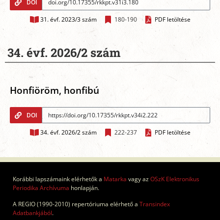
DOI
31. évf. 2023/3 szám
180-190
PDF letöltése
34. évf. 2026/2 szám
Honfiöröm, honfibú
DOI
34. évf. 2026/2 szám
222-237
PDF letöltése
Korábbi lapszámaink elérhetők a
Matarka
vagy az
OSzK Elektronikus
Periodika Archívuma
honlapján.
A REGIO (1990-2010) repertóriuma elérhető a
Transindex
Adatbankjából
.