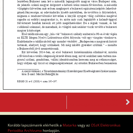
KÖVETKEZŐ
A nemzetiségek közéleti részvétele és jogvédelme nyomában
Korábbi lapszámaink elérhetők a
Matarka
vagy az
OSzK Elektronikus
Periodika Archívuma
honlapján.