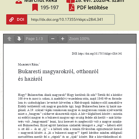
Marchut Réka
28. évf. 2020/4. szám
195-197
PDF letöltése
DOI
Page
1
/
3
Zoom
100%