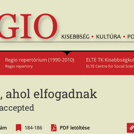
Regio repertórium (1990-2010)
ELTE TK Kisebbségkut
Regio repertory
ELTE Centre for Social Scie
, ahol elfogadnak
 accepted
szám
184-186
PDF letöltése