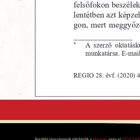
Korábbi lapszámaink elérhetők a
Matarka
vagy az
OSzK Elek