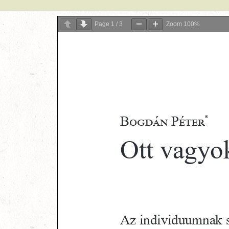
Page
1
/
3
Zoom
100%