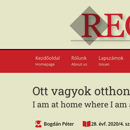
Kezdőoldal
Rólunk
Lapszámok
Homepage
About us
Issues
Ott vagyok otthon
I am at home where I am
Bogdán Péter
28. évf. 2020/4. 