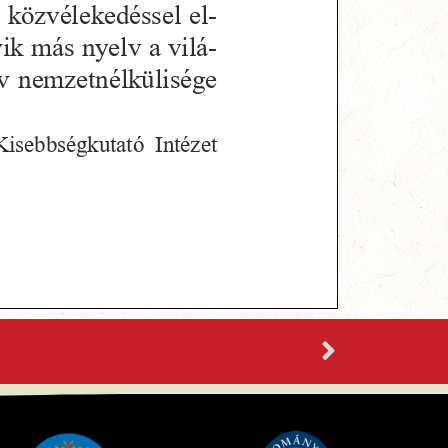
KÖVETKEZŐ
 nemzetiségek közéleti részvétele és jogvédelme nyomában