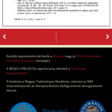
ELŐZŐ
KÖVETKEZŐ
Örményellenes sztereotípiák a dualizmuskori Magyarországon
Örmények Kemál Törökországában
Korábbi lapszámaink elérhetők a
Matarka
vagy az
OSzK Elektronikus
Periodika Archívuma
honlapján.
A REGIO (1990-2010) repertóriuma elérhető a
Transindex
Adatbankjából
.
A kiadvány a Magyar Tudományos Akadémia, valamint az NKA
Ismeretterjesztés és Környezetkultúra Kollégiumának támogatásával
készült.