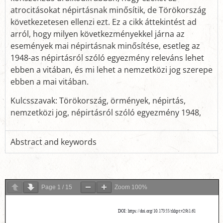
atrocitásokat népirtásnak minősítik, de Törökország
következetesen ellenzi ezt. Ez a cikk áttekintést ad
arról, hogy milyen következményekkel járna az
események mai népirtásnak minősítése, esetleg az
1948-as népirtásról szóló egyezmény releváns lehet
ebben a vitában, és mi lehet a nemzetközi jog szerepe
ebben a mai vitában.
Kulcsszavak: Törökország, örmények, népirtás,
nemzetközi jog, népirtásról szóló egyezmény 1948,
Abstract and keywords
Page
1
/
15
Zoom
100%