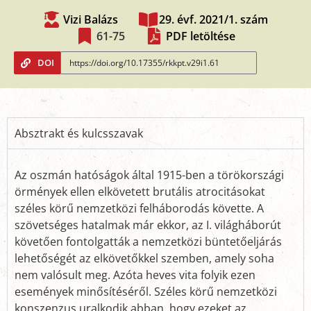
Vizi Balázs
29. évf. 2021/1. szám
61-75
PDF letöltése
DOI
Absztrakt és kulcsszavak
Az oszmán hatóságok által 1915-ben a törökországi
örmények ellen elkövetett brutális atrocitásokat
széles körű nemzetközi felháborodás követte. A
szövetséges hatalmak már ekkor, az I. világháborút
követően fontolgatták a nemzetközi büntetőeljárás
lehetőségét az elkövetőkkel szemben, amely soha
nem valósult meg. Azóta heves vita folyik ezen
események minősítéséről. Széles körű nemzetközi
konszenzus uralkodik abban, hogy ezeket az