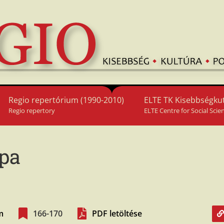
Regio repertórium (1990-2010)
ELTE TK Kisebbségkut
Regio repertory
ELTE Centre for Social Scie
ópa
m
166-170
PDF letöltése