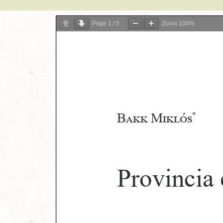
Page
1
/
5
Zoom
100%