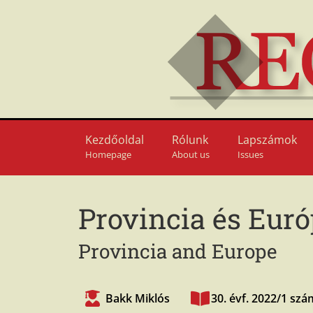
Kezdőoldal
Rólunk
Lapszámok
Homepage
About us
Issues
Provincia és Eur
Provincia and Europe
Bakk Miklós
30. évf. 2022/1 szá