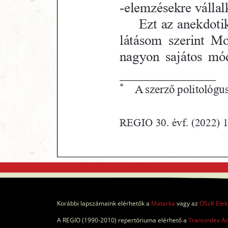
Korábbi lapszámaink elérhetők a
Matarka
vagy az
OSzK Elek
A REGIO (1990-2010) repertóriuma elérhető a
Transindex A