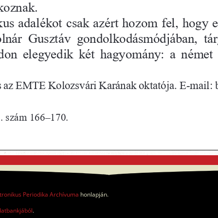
tronikus Periodika Archívuma
honlapján.
datbankjából
.