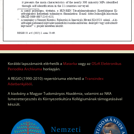
Korábbi lapszámaink elérhetők a
Matarka
vagy az
OSzK Elektronikus
Periodika Archívuma
honlapján.
A REGIO (1990-2010) repertóriuma elérhető a
Transindex
Adatbankjából
.
A kiadvány a Magyar Tudományos Akadémia, valamint az NKA
Ismeretterjesztés és Környezetkultúra Kollégiumának támogatásával
készült.