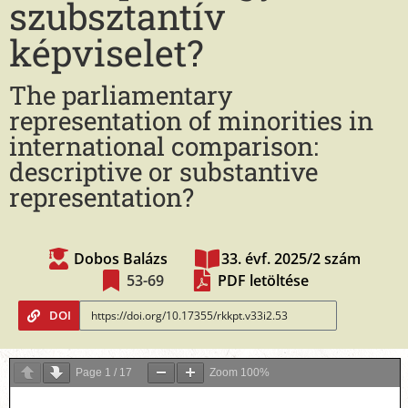
szubsztantív
képviselet?
The parliamentary
representation of minorities in
international comparison:
descriptive or substantive
representation?
Dobos Balázs
33. évf. 2025/2 szám
53-69
PDF letöltése
DOI
Page
1
/
17
Zoom
100%