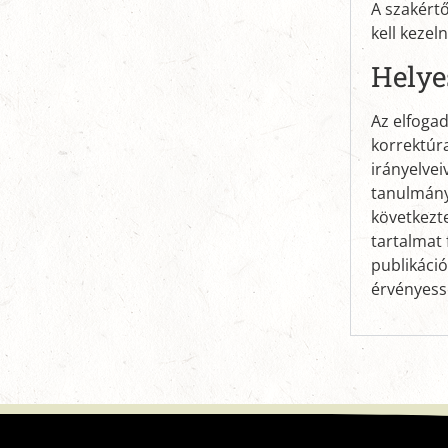
A szakértő
kell kezel
Helye
Az elfogad
korrektúr
irányelveiv
tanulmány
következt
tartalmat 
publikáció
érvényessé