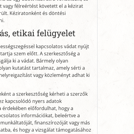
 vagy félreértést követett el a kézirat
rült. Kéziratonként és döntési
i.
s, etikai felügyelet
elességszegéssel kapcsolatos vádat nyújt
 tartja szem előtt. A szerkesztőség a
álja ki a vádat. Bármely olyan
olyan kutatást tartalmaz, amely sérti a
 helyreigazítást vagy közleményt adhat ki
ként a szerkesztőség kérheti a szerzők
ez kapcsolódó nyers adatok
sa érdekében előfordulhat, hogy a
pcsolatos információkat, beleértve a
ző munkáltatóját, finanszírozóját vagy más
álatba, és hogy a vizsgálat támogatásához