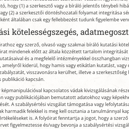
tó, hogy (1) a szerkesztő vagy a bíráló jelentős ténybeli hibát
agy (2) a szerkesztői döntéshozatali folyamat integritása sé
ként általában csak egy fellebbezést tudunk figyelembe venn
ási kötelességszegés, adatmegosztá
irathoz egy szerző, olvasó vagy szakmai bíráló kutatási köt
óirat mindenek előtt az általa közzétett tartalom integritását
tatásaival és a megfelelő intézményekkel összhangban vizsg
, amelyről kiderül, hogy hamis vagy etikátlan kutatást, vagy 
szabályzatát, visszavonásra kerülhet, illetve a szerkesztőség
s publikáció kapcsán.
y képmanipulációval kapcsolatos vádak kivizsgálásának része
an vagy publikációjában bemutatott adatokhoz vagy képekh
sét. A szabálysértési vizsgálat támogatása vagy lefolytatá
ak harmadik felekkel is meg kell osztania a tanulmánnyal ka
értékeléseket is. A folyóirat fenntartja a jogot, hogy a szer
ervet figyelmeztesse és/vagy bevonja a szabálysértési vizsg