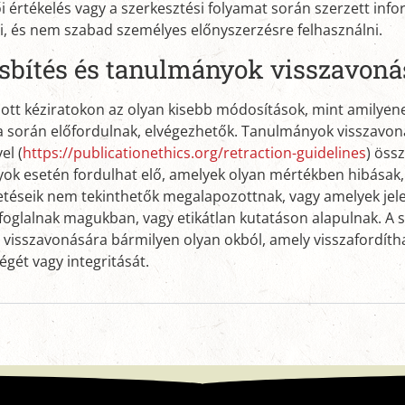
i értékelés vagy a szerkesztési folyamat során szerzett in
ni, és nem szabad személyes előnyszerzésre felhasználni.
sbítés és tanulmányok visszavoná
ott kéziratokon az olyan kisebb módosítások, mint amilyene
a során előfordulnak, elvégezhetők. Tanulmányok visszavon
el (
https://publicationethics.org/retraction-guidelines
) öss
ok esetén fordulhat elő, amelyek olyan mértékben hibásak,
etéseik nem tekinthetők megalapozottnak, vagy amelyek jele
foglalnak magukban, vagy etikátlan kutatáson alapulnak. A s
 visszavonására bármilyen olyan okból, amely visszafordíth
gét vagy integritását.