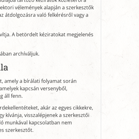
űfajba tartozó kéziratok közléséről a
ektori vélemények alapján a szerkesztők
 átdolgozásra való felkérésről vagy a
ítja. A betördelt kéziratokat megjelenés
ában archíváljuk.
la
t, amely a bírálati folyamat során
, amelyek kapcsán versenyből,
 áll fenn.
dekellentéteket, akár az egyes cikkekre,
gy kívánja, visszalépjenek a szerkesztői
t álló munkával kapcsolatban nem
kes szerkesztőt.