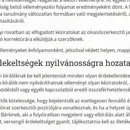
a névtelenségét reagálhat a lektori véleményre. Az egyéb m
őség belső véleményezési folyamat eredményeként dönt. A l
a tanulmány változatlan formában való megjelentetéséről, az
utasításáról.
 rovatban az elfogadott kéziratokat az olvasószerkesztő jav
só korrektúrára elküldjük a szerzőknek.
véleményeket évfolyamonként, jelszóval védett helyen, mapp
dekeltségek nyilvánosságra hozata
i bírálóknak be kell jelenteniük minden olyan érdekellentéte
A bírálók nem nyilváníthatnak véleményt olyan kéziratokról
ödésből vagy egyéb kapcsolatból eredő összeférhetetlenség
tők kötelessége, hogy bejelentsék az esetlegesen fennálló ér
yóirat szerkesztői pozíciójára vonatkoznak, és ha a helyzet ú
. Bárkinek, aki a folyóiratban megjelent vagy elbírálás alat
t, versengő érdekeltséget gyanít, tájékoztatnia kell az illeté