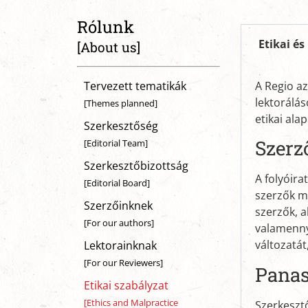
Rólunk
Etikai és
[About us]
Tervezett tematikák
A Regio a
lektorálás
[Themes planned]
etikai ala
Szerkesztőség
Szerz
[Editorial Team]
Szerkesztőbizottság
A folyóira
[Editorial Board]
szerzők m
Szerzőinknek
szerzők, a
[For our authors]
valamenny
változatát
Lektorainknak
[For our Reviewers]
Panas
Etikai szabályzat
[Ethics and Malpractice
Szerkesztő