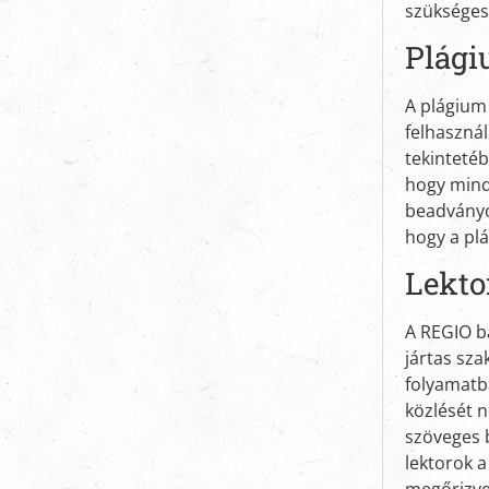
szükséges
Plág
A plágium 
felhaszná
tekintetéb
hogy mind
beadványok
hogy a plá
Lekto
A REGIO b
jártas sza
folyamatba
közlését n
szöveges b
lektorok a