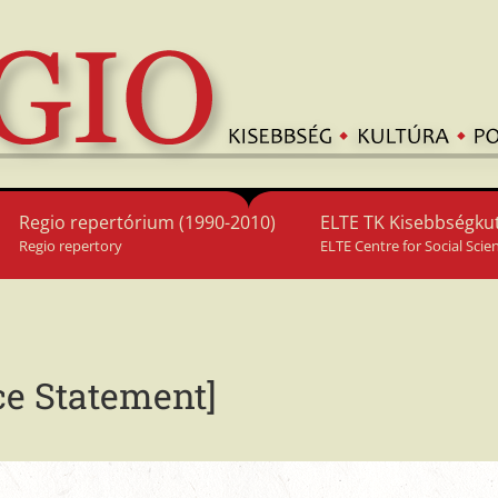
Regio repertórium (1990-2010)
ELTE TK Kisebbségkut
Regio repertory
ELTE Centre for Social Scie
ce Statement]