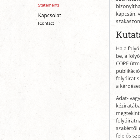
Statement]
bizonyítha
kapcsán, v
Kapcsolat
szakaszon
[Contact]
Kutat
Ha a folyó
be, a foly
COPE útmu
publikáció
folyóirat 
a kérdése
Adat- vag
kéziratáb
megtekinté
folyóiratn
szakértői 
felelős sz