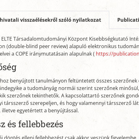
 hivatali visszaélésekről szóló nyilatkozat
Publicat
z ELTE Társadalomtudományi Központ Kisebbségkutató Intéze
on (double-blind peer review) alapuló elektronikus tudomány
pelvei a COPE iránymutatásain alapulnak (
https://publicati
őség
thoz benyújtott tanulmányon feltüntetett összes szerzőnek e
indegyike a tudományág normái szerint szerzőnek minősül, 
kik szerzőnek tekinthetők. A kapcsolattartó szerzőnek gondo
i társszerző szerepeljen, és hogy valamennyi társszerző lá
, illetve egyetértett a benyújtással.
z és fellebbezés
i döntés elleni fellebbezést csak akkor veszünk figyelembe, 