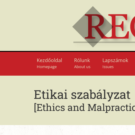
Kezdőoldal
Rólunk
Lapszámok
Homepage
About us
Issues
Etikai szabályzat
[Ethics and Malpracti