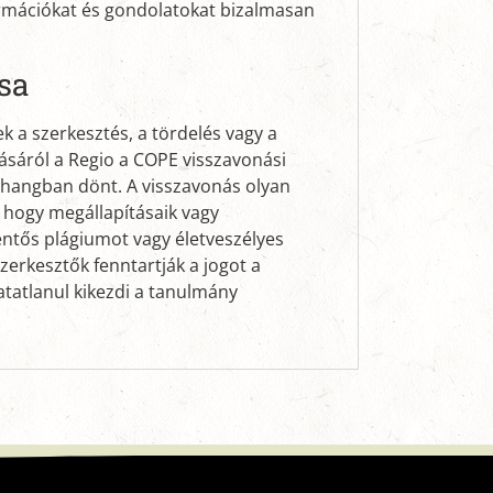
formációkat és gondolatokat bizalmasan
sa
k a szerkesztés, a tördelés vagy a
ásáról a Regio a COPE visszavonási
zhangban dönt. A visszavonás olyan
 hogy megállapításaik vagy
ntős plágiumot vagy életveszélyes
zerkesztők fenntartják a jogot a
atatlanul kikezdi a tanulmány