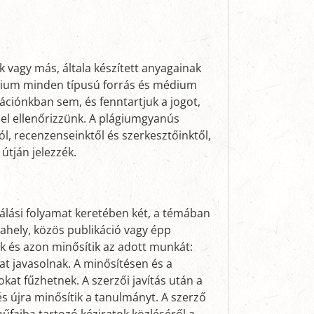
k vagy más, általa készített anyagainak
lágium minden típusú forrás és médium
ációnkban sem, és fenntartjuk a jogot,
el ellenőrizzünk. A plágiumgyanús
ól, recenzenseinktől és szerkesztőinktől,
útján jelezzék.
álási folyamat keretében két, a témában
ahely, közös publikáció vagy épp
ak és azon minősítik az adott munkát:
at javasolnak. A minősítésen és a
at fűzhetnek. A szerzői javítás után a
 és újra minősítik a tanulmányt. A szerző