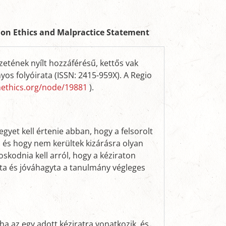
ion Ethics and Malpractice Statement
tének nyílt hozzáférésű, kettős vak
os folyóirata (ISSN: 2415-959X). A Regio
onethics.org/node/19881
).
gyet kell értenie abban, hogy a felsorolt
és hogy nem kerültek kizárásra olyan
skodnia kell arról, hogy a kéziraton
tta és jóváhagyta a tanulmány végleges
ha az egy adott kéziratra vonatkozik, és