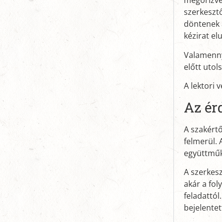
megőrizve 
szerkeszt
döntenek 
kézirat el
Valamennyi
előtt utol
A lektori 
Az ér
A szakértő
felmerül. 
együttműk
A szerkesz
akár a fol
feladattól
bejelentet