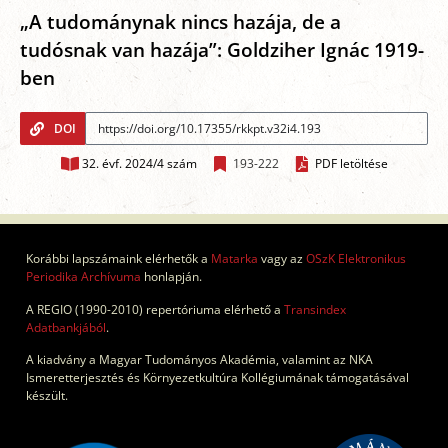
„A tudománynak nincs hazája, de a
tudósnak van hazája”: Goldziher Ignác 1919-
ben
DOI
32. évf. 2024/4 szám
193-222
PDF letöltése
Korábbi lapszámaink elérhetők a
Matarka
vagy az
OSzK Elektronikus
Periodika Archívuma
honlapján.
A REGIO (1990-2010) repertóriuma elérhető a
Transindex
Adatbankjából
.
A kiadvány a Magyar Tudományos Akadémia, valamint az NKA
Ismeretterjesztés és Környezetkultúra Kollégiumának támogatásával
készült.