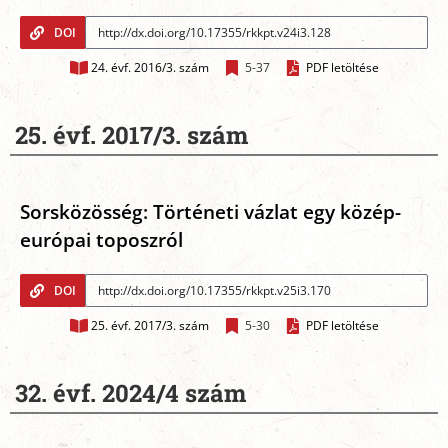
DOI
24. évf. 2016/3. szám
5-37
PDF letöltése
25. évf. 2017/3. szám
Sorsközösség: Történeti vázlat egy közép-
európai toposzról
DOI
25. évf. 2017/3. szám
5-30
PDF letöltése
32. évf. 2024/4 szám