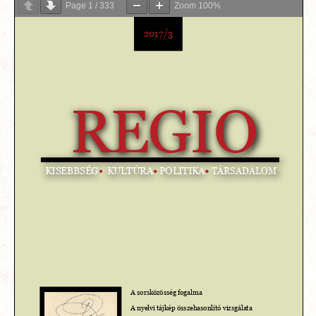
Page
1
/
333
Zoom
100%