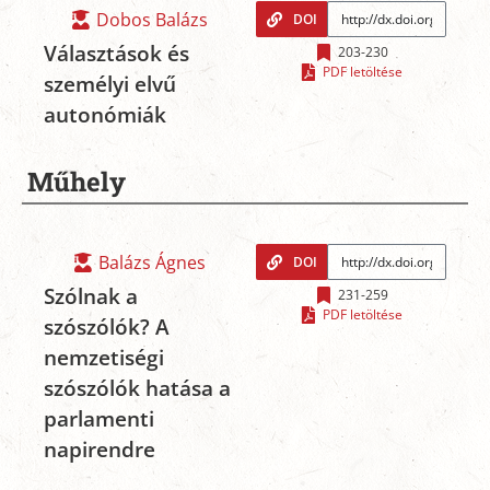
Dobos Balázs
DOI
Választások és
203-230
PDF letöltése
személyi elvű
autonómiák
Műhely
Balázs Ágnes
DOI
Szólnak a
231-259
PDF letöltése
szószólók? A
nemzetiségi
szószólók hatása a
parlamenti
napirendre