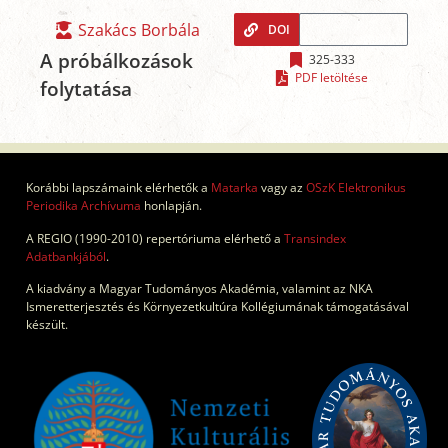
Szakács Borbála
DOI
A próbálkozások
325-333
PDF letöltése
folytatása
Korábbi lapszámaink elérhetők a
Matarka
vagy az
OSzK Elektronikus
Periodika Archívuma
honlapján.
A REGIO (1990-2010) repertóriuma elérhető a
Transindex
Adatbankjából
.
A kiadvány a Magyar Tudományos Akadémia, valamint az NKA
Ismeretterjesztés és Környezetkultúra Kollégiumának támogatásával
készült.