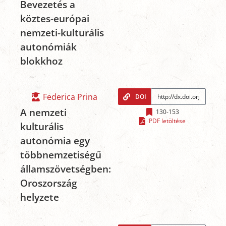
Bevezetés a
köztes-európai
nemzeti-kulturális
autonómiák
blokkhoz
Federica Prina
DOI
A nemzeti
130-153
PDF letöltése
kulturális
autonómia egy
többnemzetiségű
államszövetségben:
Oroszország
helyzete