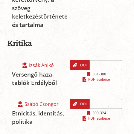
szöveg
keletkezéstörténete
és tartalma
Kritika
Izsák Anikó
DOI
Versengő haza-
301-308
PDF letöltése
tablók Erdélyből
Szabó Csongor
DOI
Etnicitás, identitás,
309-324
PDF letöltése
politika