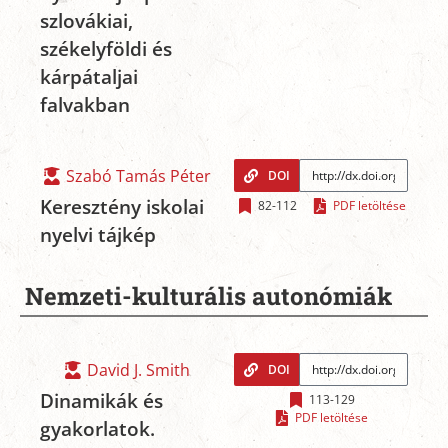
szlovákiai,
székelyföldi és
kárpátaljai
falvakban
Szabó Tamás Péter
DOI
Keresztény iskolai
82-112
PDF letöltése
nyelvi tájkép
Nemzeti-kulturális autonómiák
David J. Smith
DOI
Dinamikák és
113-129
PDF letöltése
gyakorlatok.