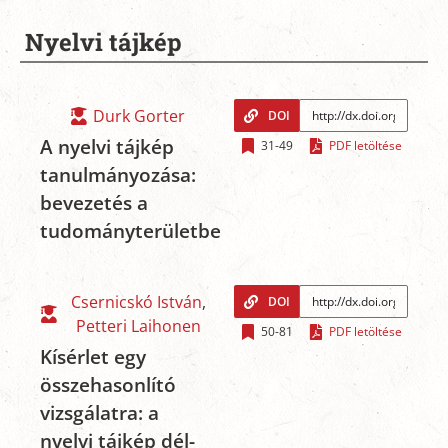
Nyelvi tájkép
Durk Gorter
DOI
A nyelvi tájkép
31-49
PDF letöltése
tanulmányozása:
bevezetés a
tudományterületbe
Csernicskó István
,
DOI
Petteri Laihonen
50-81
PDF letöltése
Kísérlet egy
összehasonlító
vizsgálatra: a
nyelvi tájkép dél-