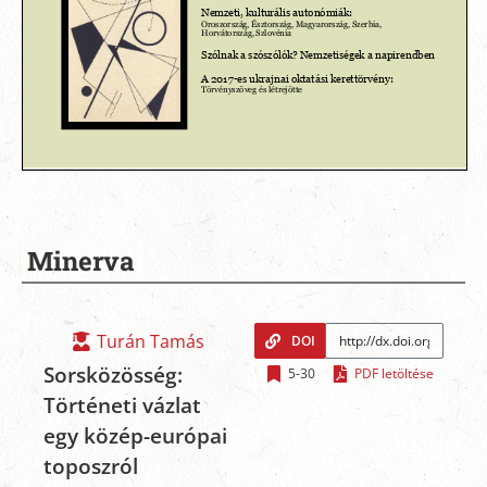
Minerva
Turán Tamás
DOI
Sorsközösség:
5-30
PDF letöltése
Történeti vázlat
egy közép-európai
toposzról