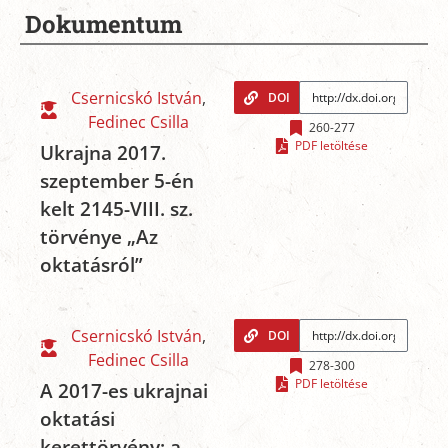
Dokumentum
Csernicskó István
,
DOI
Fedinec Csilla
260-277
PDF letöltése
Ukrajna 2017.
szeptember 5-én
kelt 2145-VIII. sz.
törvénye „Az
oktatásról”
Csernicskó István
,
DOI
Fedinec Csilla
278-300
PDF letöltése
A 2017-es ukrajnai
oktatási
kerettörvény: a