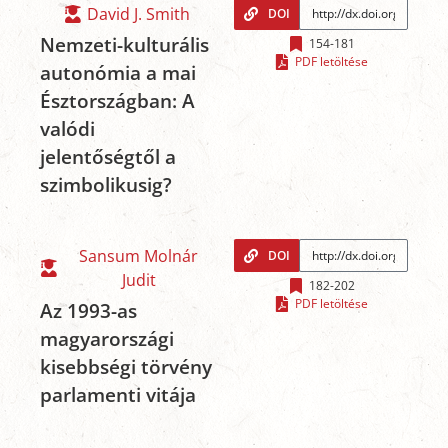
David J. Smith
DOI
Nemzeti-kulturális
154-181
PDF letöltése
autonómia a mai
Észtországban: A
valódi
jelentőségtől a
szimbolikusig?
Sansum Molnár
DOI
Judit
182-202
PDF letöltése
Az 1993-as
magyarországi
kisebbségi törvény
parlamenti vitája