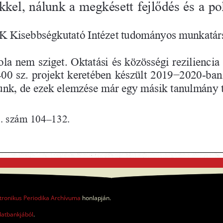
tronikus Periodika Archívuma
honlapján.
datbankjából
.