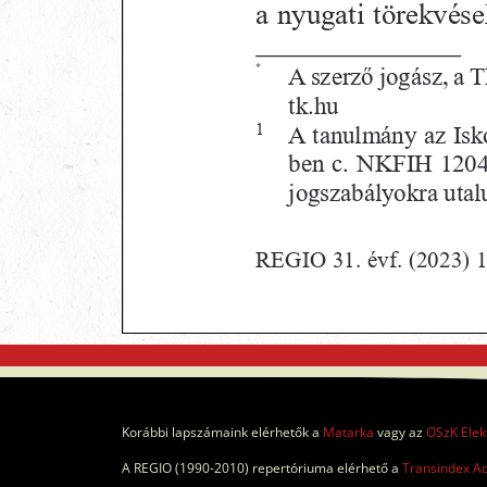
Korábbi lapszámaink elérhetők a
Matarka
vagy az
OSzK Elek
A REGIO (1990-2010) repertóriuma elérhető a
Transindex A