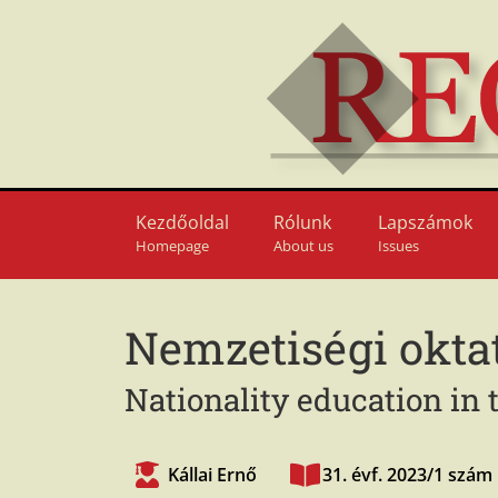
Kezdőoldal
Rólunk
Lapszámok
Homepage
About us
Issues
Nemzetiségi okta
Nationality education in
Kállai Ernő
31. évf. 2023/1 szám