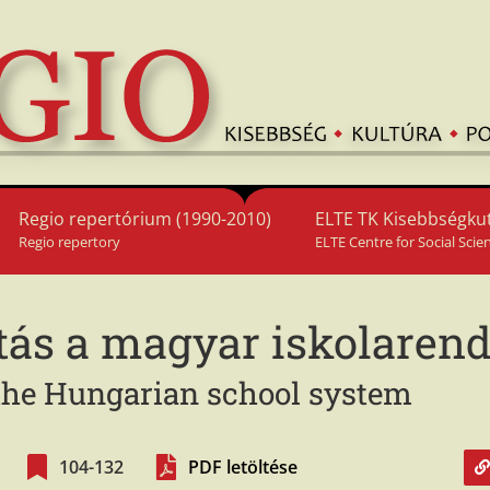
Regio repertórium (1990-2010)
ELTE TK Kisebbségkut
Regio repertory
ELTE Centre for Social Scie
tás a magyar iskolaren
 the Hungarian school system
104-132
PDF letöltése