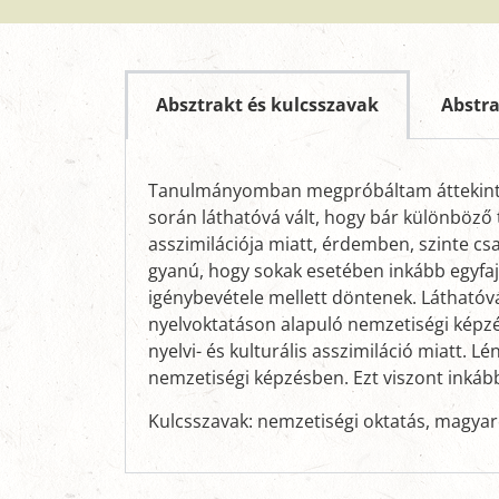
Absztrakt és kulcsszavak
Abstr
Tanulmányomban megpróbáltam áttekinten
során láthatóvá vált, hogy bár különböző
asszimilációja miatt, érdemben, szinte cs
gyanú, hogy sokak esetében inkább egyfaj
igénybevétele mellett döntenek. Láthatóvá
nyelvoktatáson alapuló nemzetiségi képzés
nyelvi- és kulturális asszimiláció miatt
nemzetiségi képzésben. Ezt viszont inkáb
Kulcsszavak: nemzetiségi oktatás, magyar