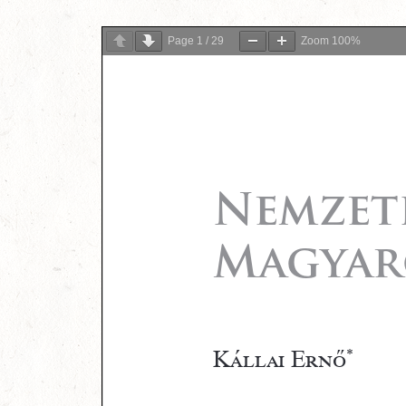
Page
1
/
29
Zoom
100%