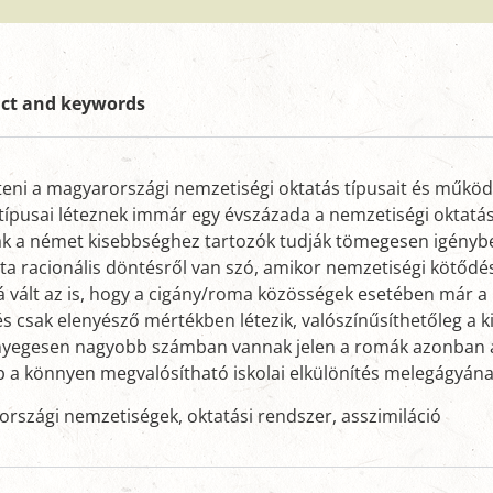
act and keywords
i a magyarországi nemzetiségi oktatás típusait és működé
 típusai léteznek immár egy évszázada a nemzetiségi oktat
ak a német kisebbséghez tartozók tudják tömegesen igénybe 
ta racionális döntésről van szó, amikor nemzetiségi kötődés
 vált az is, hogy a cigány/roma közösségek esetében már a 
 csak elenyésző mértékben létezik, valószínűsíthetőleg a kit
. Lényegesen nagyobb számban vannak jelen a romák azonban
b a könnyen megvalósítható iskolai elkülönítés melegágyána
országi nemzetiségek, oktatási rendszer, asszimiláció