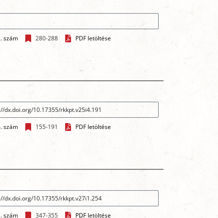
2. szám
280-288
PDF letöltése
4. szám
155-191
PDF letöltése
1. szám
347-355
PDF letöltése