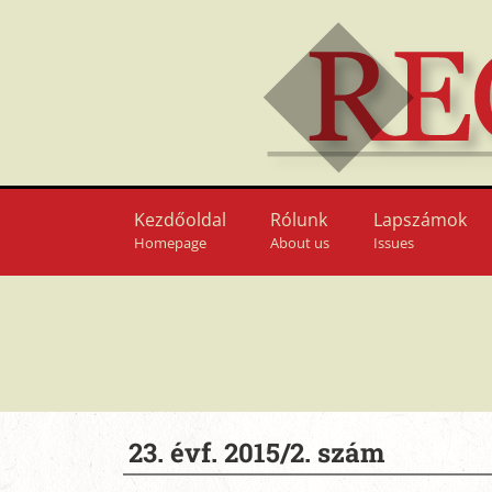
Kezdőoldal
Rólunk
Lapszámok
Homepage
About us
Issues
23. évf. 2015/2. szám