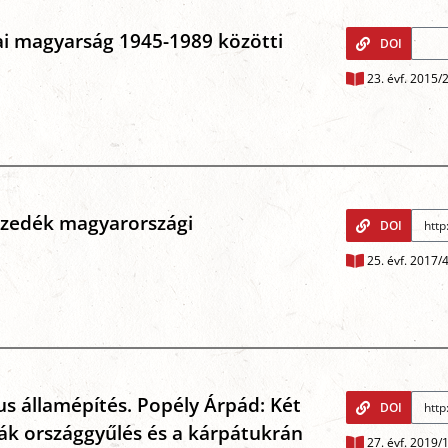
ai magyarság 1945-1989 közötti
DOI
23. évf. 2015/
mzedék magyarországi
DOI
25. évf. 2017/
s államépítés. Popély Árpád: Két
DOI
vák országgyűlés és a kárpátukrán
27. évf. 2019/