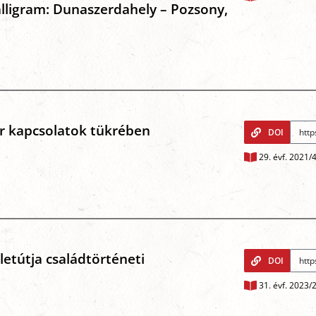
lligram: Dunaszerdahely – Pozsony,
r kapcsolatok tükrében
DOI
29. évf. 2021/
letútja családtörténeti
DOI
31. évf. 2023/