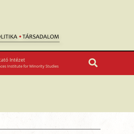
ató Intézet
nces Institute for Minority Studies