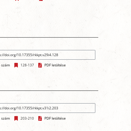
4 szám
128-137
PDF letöltése
2 szám
203-210
PDF letöltése