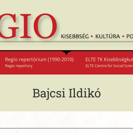
Regio repertórium (1990-2010)
ELTE TK Kisebbségkut
Regio repertory
ELTE Centre for Social Scie
Bajcsi Ildikó