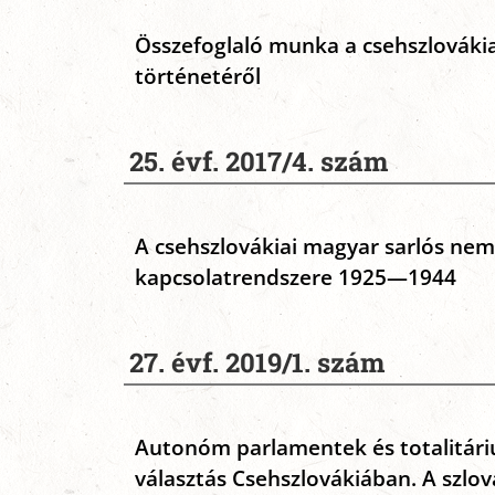
Összefoglaló munka a csehszlováki
történetéről
25. évf. 2017/4. szám
A csehszlovákiai magyar sarlós ne
kapcsolatrendszere 1925—1944
27. évf. 2019/1. szám
Autonóm parlamentek és totalitáriu
választás Csehszlovákiában. A szlo