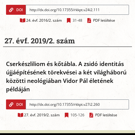
DOI
24. évf. 2016/2. szám
31-48
PDF letöltése
27. évf. 2019/2. szám
Cserkészliliom és kőtábla. A zsidó identitás
újjáépítésének törekvései a két világháború
közötti neológiában Vidor Pál életének
példáján
DOI
27. évf. 2019/2. szám
105-126
PDF letöltése