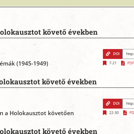
holokausztot követő években
DOI
blémák (1945-1949)
7-21
PDF
holokausztot követő években
DOI
n a Holokausztot követően
22-30
PD
holokausztot követő években