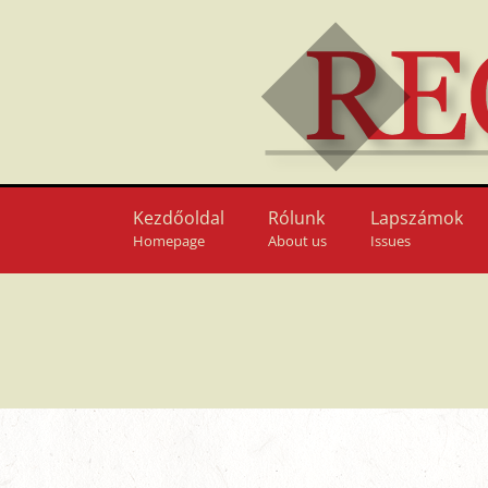
Kezdőoldal
Rólunk
Lapszámok
Homepage
About us
Issues