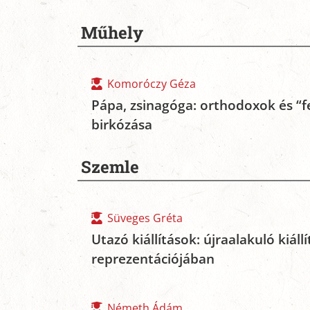
Műhely
Komoróczy Géza
Pápa, zsinagóga: orthodoxok és “fe
birkózása
Szemle
Süveges Gréta
Utazó kiállítások: újraalakuló kiál
reprezentációjában
Németh Ádám