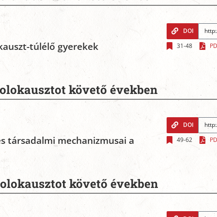
DOI
kauszt-túlélő gyerekek
31-48
PD
holokausztot követő években
DOI
és társadalmi mechanizmusai a
49-62
PD
holokausztot követő években