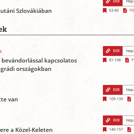
DOI
 utáni Szlovákiában
63-80
PD
ek
a
DOI
a bevándorlással kapcsolatos
81-108
P
egrádi országokban
DOI
tte van
109-139
DOI
tere a Közel-Keleten
140-157