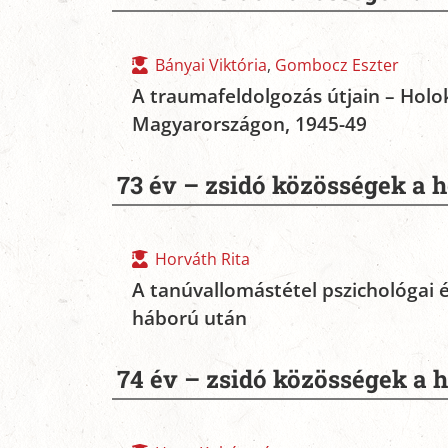
Bányai Viktória
,
Gombocz Eszter
A traumafeldolgozás útjain – Holo
Magyarországon, 1945-49
73 év – zsidó közösségek a 
Horváth Rita
A tanúvallomástétel pszichológai 
háború után
74 év – zsidó közösségek a 