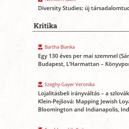
Diversity Studies: új társadalom
Kritika
Bartha Bianka
Egy 130 éves per mai szemmel (Sánd
Budapest, L’Harmattan – Könyvpon
Szeghy-Gayer Veronika
Lojalitásbeli irányváltás – a szlová
Klein-Pejšová: Mapping Jewish Loya
Bloomington and Indianapolis, Indi