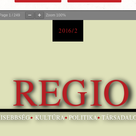
Page
1
/
249
Zoom
100%