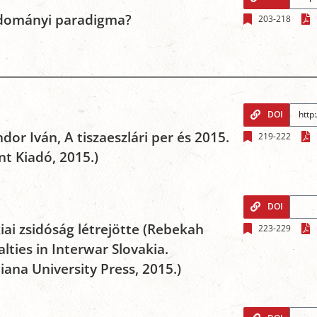
tudományi paradigma?
203-218
DOI
or Iván, A tiszaeszlári per és 2015.
219-222
t Kiadó, 2015.)
DOI
kiai zsidóság létrejötte (Rebekah
223-229
lties in Interwar Slovakia.
ana University Press, 2015.)