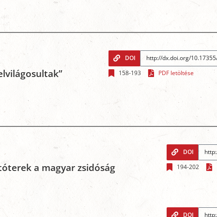
DOI
lvilágosultak”
158-193
PDF letöltése
DOI
lítóterek a magyar zsidóság
194-202
DOI