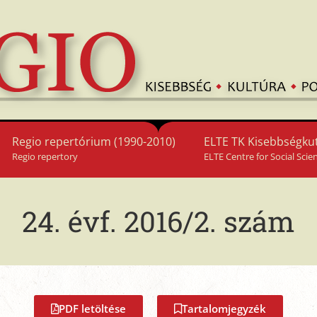
Regio repertórium (1990-2010)
ELTE TK Kisebbségkut
Regio repertory
ELTE Centre for Social Scie
24. évf. 2016/2. szám
PDF letöltése
Tartalomjegyzék