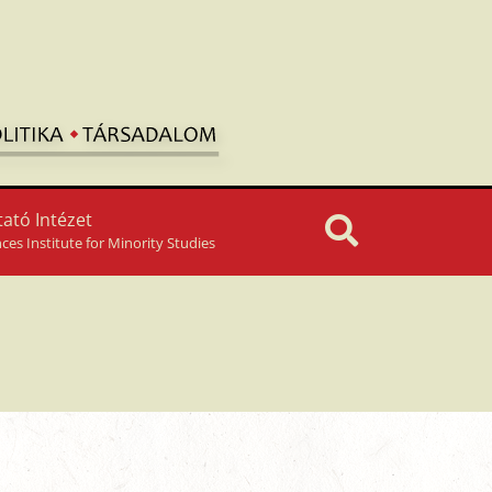
ató Intézet
nces Institute for Minority Studies