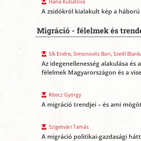
Hana Kubátová
A zsidókról kialakult kép a háború
Migráció - félelmek és trend
Sík Endre
,
Simonovits Bori
,
Szeitl Blank
Az idegenellenesség alakulása és 
félelmek Magyarországon és a vis
Ritecz György
A migráció trendjei – és ami mögö
Szigetvári Tamás
A migráció politikai-gazdasági hát