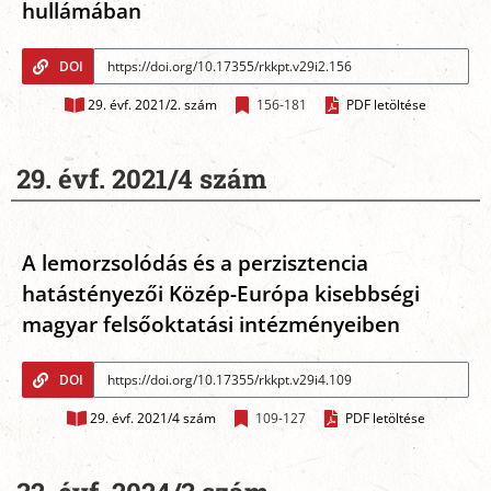
hullámában
DOI
29. évf. 2021/2. szám
156-181
PDF letöltése
29. évf. 2021/4 szám
A lemorzsolódás és a perzisztencia
hatástényezői Közép-Európa kisebbségi
magyar felsőoktatási intézményeiben
DOI
29. évf. 2021/4 szám
109-127
PDF letöltése