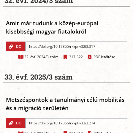
32. évf. 2024/3 szám
Amit már tudunk a közép-európai
kisebbségi magyar fiatalokról
DOI
32. évf. 2024/3 szám
317-322
PDF letöltése
33. évf. 2025/3 szám
Metszéspontok a tanulmányi célú mobilitás
és a migráció területén
DOI