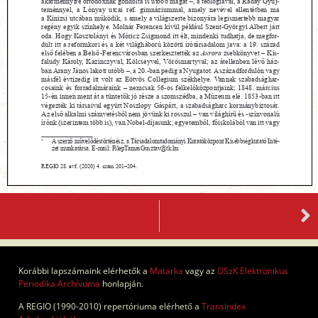
KÖVETKEZŐ
A nemzetiségek közéleti részvétele és jogvédelme nyomában
Korábbi lapszámaink elérhetők a
Matarka
vagy az
OSzK Elektronikus
Periodika Archívuma
honlapján.
A REGIO (1990-2010) repertóriuma elérhető a
Transindex