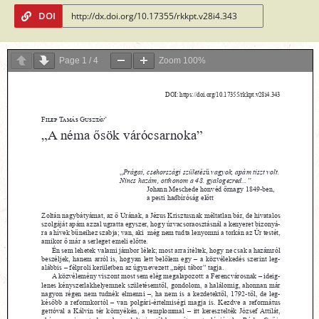
DOI
Page
1
/
4
Zoom
100%