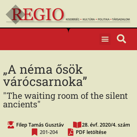
„A néma ősök
várócsarnoka”
"The waiting room of the silent
ancients"
Filep Tamás Gusztáv
28. évf. 2020/4. szám
201-204
PDF letöltése